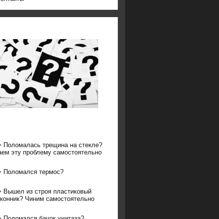
>
Поломалась трещина на стекле?
ем эту проблему самостоятельно
>
Поломался термос?
>
Вышел из строя пластиковый
конник? Чиним самостоятельно
>
Поломался бачок унитаза?