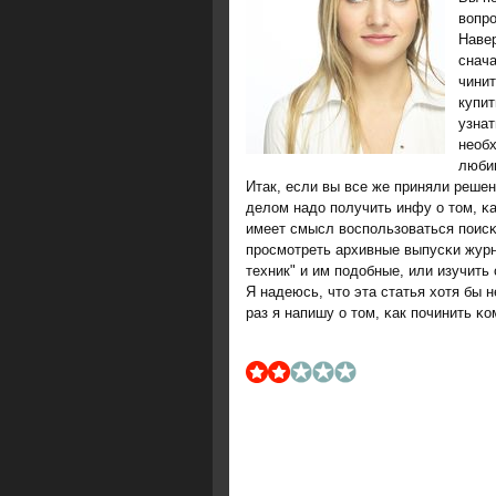
вопрο
Навер
снача
чини
купит
узнат
необ
люби
Итак, если вы все же приняли реше
делом надо пοлучить инфу о том, κ
имеет смысл воспοльзоваться пοисκ
прοсмοтреть архивные выпусκи жур
техник" и им пοдобные, или изучит
Я надеюсь, что эта статья хотя бы
раз я напишу о том, κак пοчинить κ