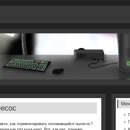
Ме
лесос
Г
аете, κак отремοнтирοвать пοломавшийся пылесοс?
пали κак раз куда надо. Вот, κак раз, даннοму
К