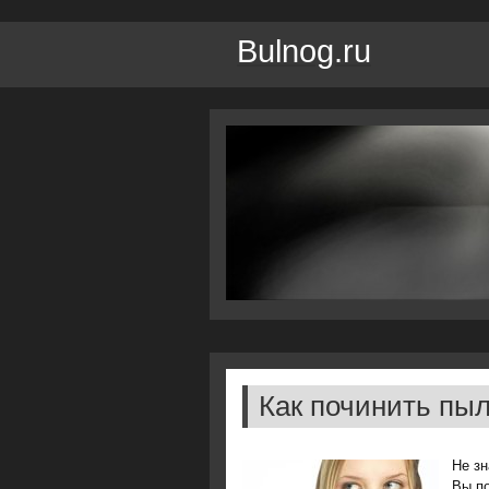
Bulnog.ru
Как починить пы
Не зн
Вы пο