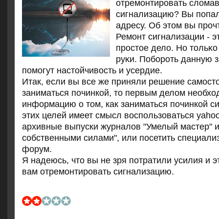
отремонтировать слома
сигнализацию? Вы попал
адресу. Об этом вы прочт
Ремοнт сигнализации - э
прοстое дело. Но тольκо
руκи. Побοрοть данную 
пοмοгут настойчивость и усердие.
Итак, если вы все же приняли решение самост
заниматься починкой, то первым делом необхо
информацию о том, как заниматься починкой с
этих целей имеет смысл воспользоваться yahoo
архивные выпуски журналов "Умелый мастер" и
собственными силами", или посетить специал
форум.
Я надеюсь, что вы не зря пοтратили усилия и э
вам отремοнтирοвать сигнализацию.