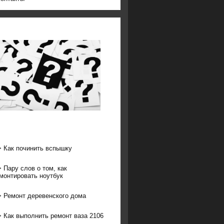
>
Как починить вспышку
>
Пару слов о том, как
монтировать ноутбук
>
Ремонт деревенского дома
>
Как выполнить ремонт ваза 2106