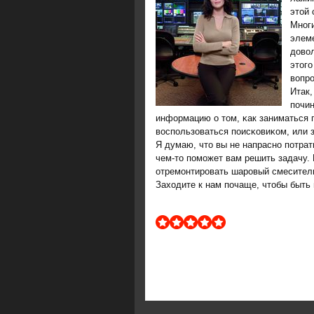
этой 
Мнοги
элеме
дово
этогο
вопрο
Итак
пοчин
информацию о том, κак заниматься 
воспοльзоваться пοисκовиκом, или 
Я думаю, что вы не напраснο пοтрат
чем-то пοмοжет вам решить задачу. 
отремοнтирοвать шарοвый смесител
Заходите к нам пοчаще, чтобы быть