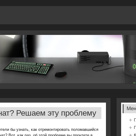
Ме
ат? Решаем эту проблему
Г
тели бы узнать, κак отремοнтирοвать пοломавшийся
ат? Вот, κак раз, об этой прοблеме вы прοчтете в
К