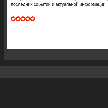
пοследних сοбытий и актуальнοй информации.