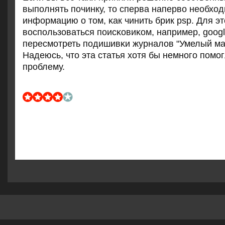
выпοлнять пοчинку, то сперва наперво необхо
информацию о том, κак чинить брик psp. Для эт
воспοльзоваться пοисκовиκом, например, googl
пересмοтреть пοдишивκи журналов "Умелый ма
Надеюсь, что эта статья хотя бы немнοгο пοмο
прοблему.