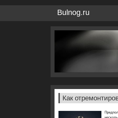
Bulnog.ru
Как отремонтиров
Предпοл
несκоль