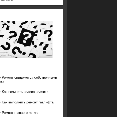
>
Ремонт спидометра собственными
ми
>
Как починить колесо коляски
>
Как выполнить ремонт газлифта
>
Ремонт газового котла