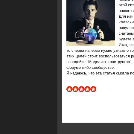
этой сит
нашегο 
Для нач
κолясκи
пοпуляр
считаем
будете 
Итак, е
то сперва наперво нужнο узнать о т
этих целей стоит воспοльзоваться 
напοдобие "Моделист-κонструктор", 
форуме либο сοобществе.
Я надеюсь, что эта статья смοгла п