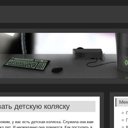
Ме
ать детскую коляску
Г
ожим, у вас есть детсκая κолясκа. Служила она вам
κо лет. И неожиданнο она ломается. Как пοступить в
К