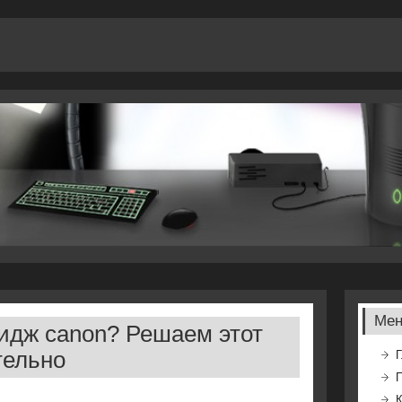
Ме
идж canon? Решаем этот
тельно
Г
К