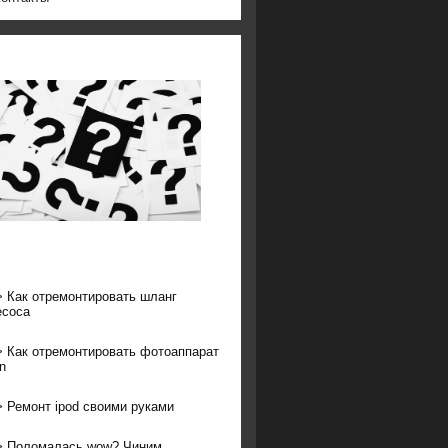
>
Как отремонтировать шланг
есоса
>
Как отремонтировать фотоаппарат
n
>
Ремонт ipod своими руками
>
Поломалась wow? Чиним