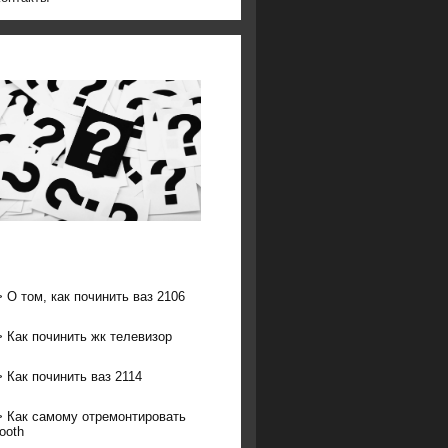
>
О том, как починить ваз 2106
>
Как починить жк телевизор
>
Как починить ваз 2114
>
Как самому отремонтировать
tooth