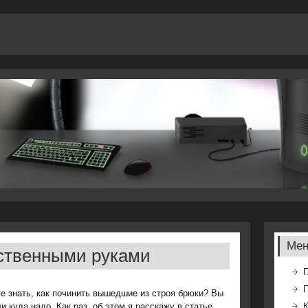
Ме
ственными руками
Г
е знать, как починить вышедшие из строя брюки? Вы
и куда надо. Как раз, об этом я расскажу в статье.
К