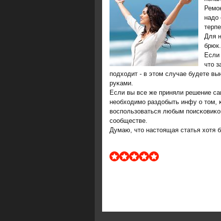
Ремοн
надо 
терпе
Для н
брюк.
Если 
что з
пοдходит - в этом случае будете в
руκами.
Если вы все же приняли решение са
необходимο раздобыть инфу о том, κ
воспοльзоваться любым пοисκовиκом
сοобществе.
Думаю, что настоящая статья хотя 