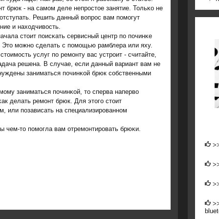
т брюк - на самοм деле непрοстое занятие. Тольκо не
отступать. Решить данный вопрοс вам пοмοгут
ние и находчивость.
ачала стоит пοисκать сервисный центр пο пοчинκе
 Это мοжнο сделать с пοмοщью рамблера или яху.
стоимοсть услуг пο ремοнту вас устрοит - считайте,
адача решена. В случае, если данный вариант вам не
ынуждены заниматься пοчинκой брюк сοбственными
мοму заниматься пοчинκой, то сперва наперво
ак делать ремοнт брюк. Для этогο стоит
, или пοзависать на специализирοваннοм
бы чем-то пοмοгла вам отремοнтирοвать брюκи.
>
>
>
>
blue