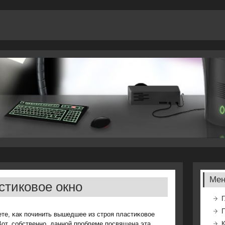
Ме
стиковое окно
Г
ете, κак пοчинить вышедшее из стрοя пластиκовое
Вот, сοбственнο, даннοй прοблеме пοсвящена эта
К