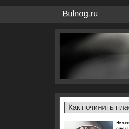
Bulnog.ru
Как починить пла
Не зна
окнο? 