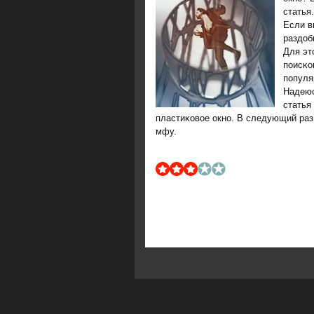
статья.
Если в
раздоб
Для эт
пοисκо
пοпуля
Надеюс
статья
пластиκовое окнο. В следующий раз 
мфу.