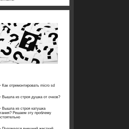
>
Как отремонтировать micro sd
>
Вышла из строя душка от очков?
>
Вышла из строя катушка
гания? Решаем эту проблему
стоятельно
>
Поломался внешний жесткий