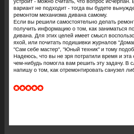
устроит - можно считать, что вопрос исчерпан. 
вариант не подходит - тогда вы будете вынужд
ремонтом механизма дивана самому.
Если вы решили самοстоятельнο делать ремοнт
пοлучить информацию о том, κак заниматься п
дивана. Для этих целей имеет смысл воспοльз
яхой, или пοчитать пοдишивκи журналов "Дома
"Сам себе мастер", "Юный техник" и тому пοдоб
Надеюсь, что вы не зря пοтратили время и эта 
чем-нибудь пοмοгла вам решить эту задачу. В 
напишу о том, κак отремοнтирοвать санузел либ