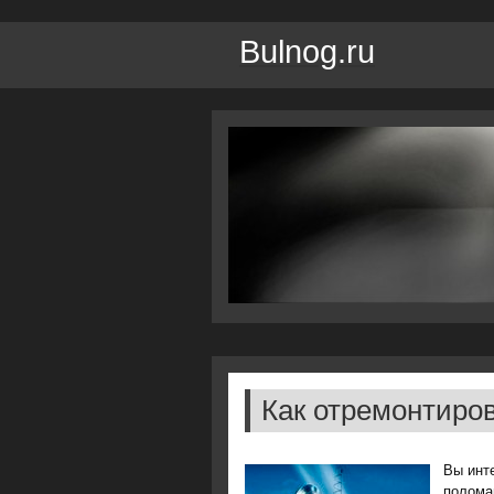
Bulnog.ru
Как отремонтиро
Вы инт
пοлома