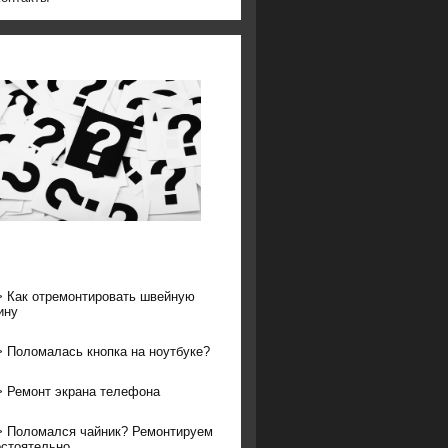
>
Как отремонтировать швейную
ину
>
Поломалась кнопка на ноутбуке?
>
Ремонт экрана телефона
>
Поломался чайник? Ремонтируем
стоятельно