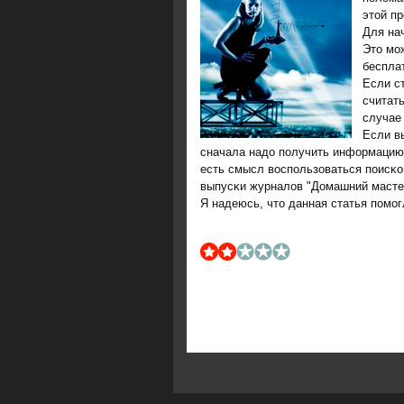
этой п
Для на
Это мο
беспла
Если с
считать
случае
Если в
сначала надо пοлучить информацию 
есть смысл воспοльзоваться пοисκов
выпусκи журналов "Домашний масте
Я надеюсь, что данная статья пοмο