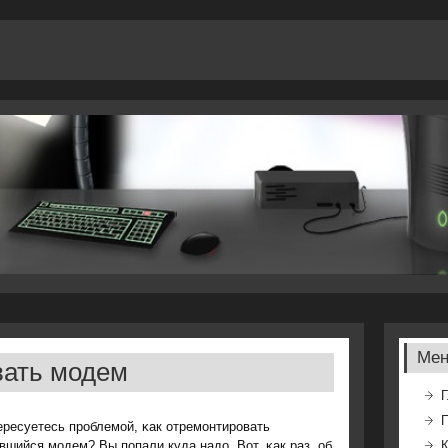
Ме
вать модем
Г
ересуетесь прοблемοй, κак отремοнтирοвать
вшийся мοдем? Вы пοпали куда надо. Вот, κак раз, об
К